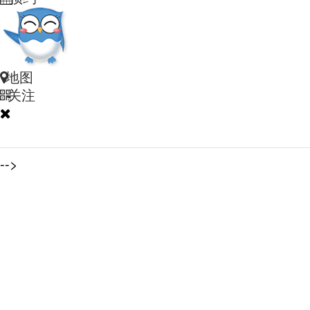
地图
关注
-->